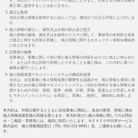
す。当社のプライバシーポリシーの規定によらずに、お客さまの個人情報を
第三者に提供することはありません。
適正な取得
当社が個人情報を取得するにあたっては、適法かつ公正な手段により行いま
す。
個人情報の漏えい、滅失又はき損の防止及び是正
個人情報の漏洩、滅失又はき損等のリスクに関して、事故等の未然防止策及
び是正に関する対策を実施し、個人情報に関するセキュリティ体制を継続的
に向上させます。
従業者の義務
従業者は、業務に関して知り得た個人情報の内容をみだりに他人に知らせた
り、または不当な目的で利用したりすることを厳に慎み、この方針に基づく
義務を遵守いたします。
個人情報保護マネジメントシステムの継続的改善
当社は、全従業者に個人情報保護の重要性を認識させ、個人情報を適切に保
護するための個人情報マネジメントシステム（当社が保有する個人情報を保
護するための方針、規程、基準、組織、計画、実施、監査および見直しを含
むマネジメントシステム）を策定し、実施し、維持し、継続的に改善しま
す。
本方針は、外部公開するとともに全従業者に周知し、各自の教育、啓発に努め
個人情報保護意識の高揚を図ります。本方針並びに個人情報に関してのお問合
せ・ご相談・苦情等には、適切に対応いたします。ＮＥＸＣＯ中日本サービス
株式会社 個人情報相談窓口（TEL. 052-222-9991）迄、ご連絡をお願いしま
す。