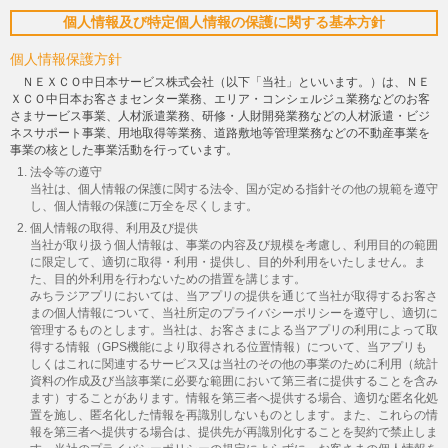
個人情報及び特定個人情報の保護に関する基本方針
個人情報保護方針
ＮＥＸＣＯ中日本サービス株式会社（以下「当社」といいます。）は、ＮＥ
ＸＣＯ中日本お客さまセンター業務、エリア・コンシェルジュ業務などのお客
さまサービス事業、人材派遣業務、研修・人財開発業務などの人材派遣・ビジ
ネスサポート事業、用地取得等業務、道路敷地等管理業務などの不動産事業を
事業の核とした事業活動を行っています。
法令等の遵守
当社は、個人情報の保護に関する法令、国が定める指針その他の規範を遵守
し、個人情報の保護に万全を尽くします。
個人情報の取得、利用及び提供
当社が取り扱う個人情報は、事業の内容及び規模を考慮し、利用目的の範囲
に限定して、適切に取得・利用・提供し、目的外利用をいたしません。ま
た、目的外利用を行わないための措置を講じます。
みちラジアプリにおいては、当アプリの提供を通じて当社が取得するお客さ
まの個人情報について、当社所定のプライバシーポリシーを遵守し、適切に
管理するものとします。当社は、お客さまによる当アプリの利用によって取
得する情報（GPS機能により取得される位置情報）について、当アプリも
しくはこれに関連するサービス又は当社のその他の事業のために利用（統計
資料の作成及び当該事業に必要な範囲において第三者に提供することを含み
ます）することがあります。情報を第三者へ提供する場合、適切な匿名化処
置を施し、匿名化した情報を再識別しないものとします。また、これらの情
報を第三者へ提供する場合は、提供先が再識別化することを契約で禁止しま